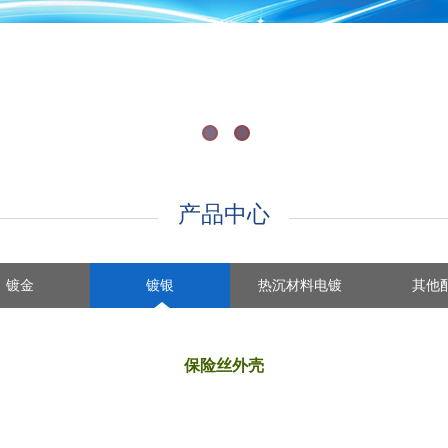
产品中心
镀金
镀银
热沉材料电镀
其他
保险丝外壳