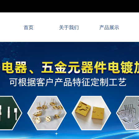
首页
关于我们
产品展示