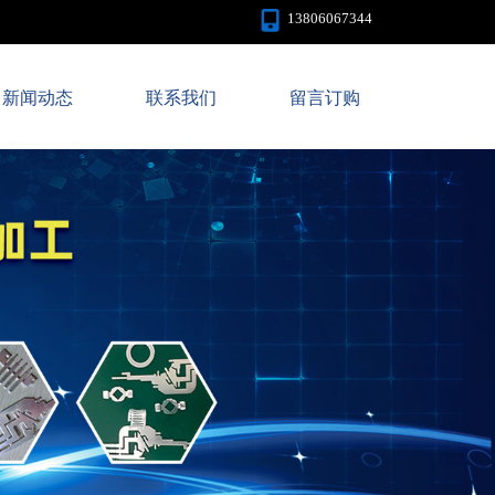
13806067344
新闻动态
联系我们
留言订购